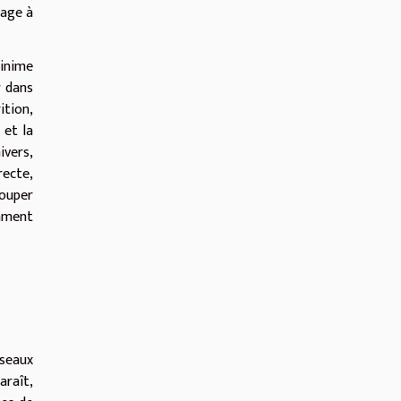
page à
minime
r dans
ition,
 et la
ivers,
recte,
couper
amment
éseaux
araît,