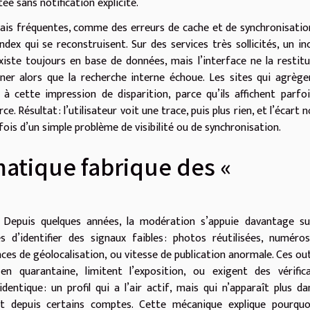
ée sans notification explicite.
mais fréquentes, comme des erreurs de cache et de synchronisatio
dex qui se reconstruisent. Sur des services très sollicités, un in
xiste toujours en base de données, mais l’interface ne la restit
ner alors que la recherche interne échoue. Les sites qui agrèg
 à cette impression de disparition, parce qu’ils affichent parfo
. Résultat : l’utilisateur voit une trace, puis plus rien, et l’écart n
arfois d’un simple problème de visibilité ou de synchronisation.
atique fabrique des «
. Depuis quelques années, la modération s’appuie davantage su
d’identifier des signaux faibles : photos réutilisées, numéro
ces de géolocalisation, ou vitesse de publication anormale. Ces out
 quarantaine, limitent l’exposition, ou exigent des vérifica
identique : un profil qui a l’air actif, mais qui n’apparaît plus da
nt depuis certains comptes. Cette mécanique explique pourquo