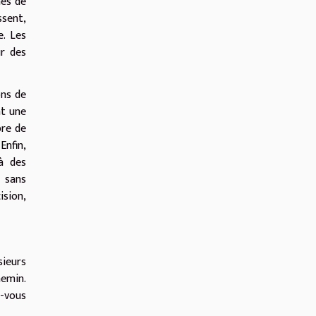
mes de
ssent,
e. Les
ur des
ons de
nt une
bre de
Enfin,
 à des
, sans
ision,
sieurs
hemin.
z-vous