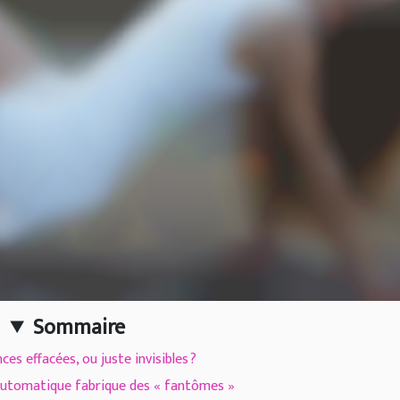
Sommaire
es effacées, ou juste invisibles ?
utomatique fabrique des « fantômes »