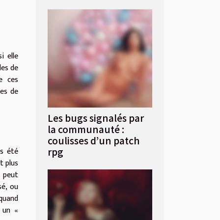
i elle
les de
e ces
ies de
Les bugs signalés par
la communauté :
coulisses d’un patch
rpg
as été
t plus
u peut
sé, ou
 quand
 un «