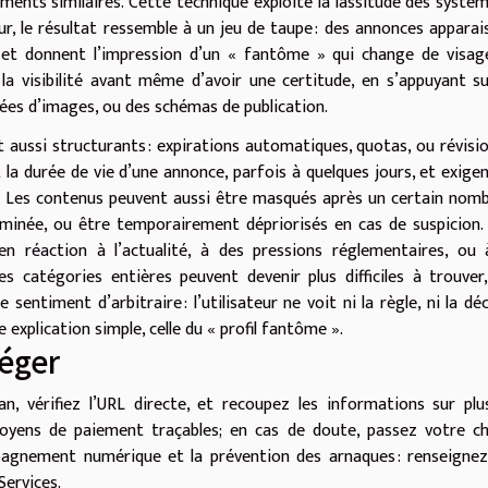
ments similaires. Cette technique exploite la lassitude des systè
teur, le résultat ressemble à un jeu de taupe : des annonces apparai
 et donnent l’impression d’un « fantôme » qui change de visag
 la visibilité avant même d’avoir une certitude, en s’appuyant s
ées d’images, ou des schémas de publication.
 aussi structurants : expirations automatiques, quotas, ou révisi
t la durée de vie d’une annonce, parfois à quelques jours, et exige
us. Les contenus peuvent aussi être masqués après un certain nom
minée, ou être temporairement dépriorisés en cas de suspicion. 
en réaction à l’actualité, à des pressions réglementaires, ou
 catégories entières peuvent devenir plus difficiles à trouver
e sentiment d’arbitraire : l’utilisateur ne voit ni la règle, ni la déc
 explication simple, celle du « profil fantôme ».
iéger
n, vérifiez l’URL directe, et recoupez les informations sur plu
 moyens de paiement traçables; en cas de doute, passez votre c
mpagnement numérique et la prévention des arnaques : renseigne
Services.