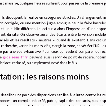
 est massive, quelques heures suffisent pour passer de la première 
ar ils découpent la réalité en catégories strictes. Un changement 
ion corrigée, ou une mention jugée ambiguë peut la faire bascule
et un public différent. Le lecteur a alors l’impression d’une dispar
droit du site. On observe aussi des écarts entre la version mobile
lisés et les résultats « neutres », quand ils existent. Dans cet un
 recherche, varier les mots-clés, élargir la zone, et vérifier l’URL di
fre pas une vue exhaustive. Pour ceux qui veulent comparer ou re
me
gros-seins-fr.fr
, peuvent aussi servir de point de repère, not
déplacé, reclassé, ou simplement noyé dans le flux.
ation : les raisons moins
détailler. Une part des disparitions est liée à la lutte contre les r
nnonces : un compte est créé, publie, capte des contacts, puis disp