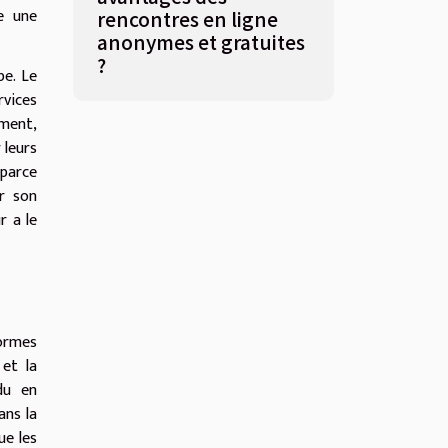
e une
rencontres en ligne
anonymes et gratuites
?
pe. Le
vices
ement,
 leurs
 parce
er son
r a le
formes
 et la
du en
ans la
ue les