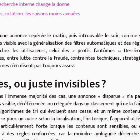
echerche interne change la donne
s, rotation : les raisons moins avouées
une annonce repérée le matin, puis introuvable le soir, comme s
 visible avec la généralisation des filtres automatiques et des règ
hez les utilisateurs, celui des « profils fantômes ». Derrièr
ntes, entre lutte contre la fraude, contraintes techniques, stratég
formes n’en disent pas toujours assez.
, ou juste invisibles ?
ans l’immense majorité des cas, une annonce « disparue » n’a p
 visible, déréférencée, ou reléguée dans un classement qui ne la fai
algorithmes de tri qui évoluent sans cesse, et un même conten
re pour un autre selon la localisation, l’historique, l’appareil utili
articulièrement forte lorsque les contenus sont sensibles, ou
 à des règles renforcées, car la moindre ambiguïté déclenche