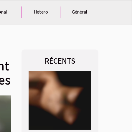
Anal
Hetero
Général
RÉCENTS
nt
es