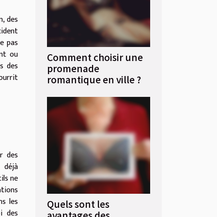
n, des
cident
ue pas
ent ou
Comment choisir une
is des
promenade
ourrit
romantique en ville ?
r des
s déjà
ils ne
tions
ns les
Quels sont les
i des
avantages des