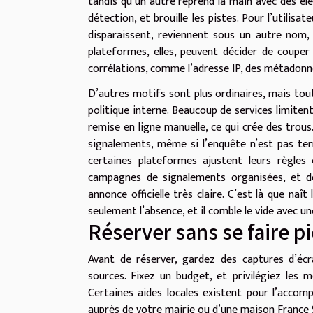
tandis qu’un autre reprend la main avec des élé
détection, et brouille les pistes. Pour l’utilisa
disparaissent, reviennent sous un autre nom,
plateformes, elles, peuvent décider de couper
corrélations, comme l’adresse IP, des métadonn
D’autres motifs sont plus ordinaires, mais tout
politique interne. Beaucoup de services limiten
remise en ligne manuelle, ce qui crée des tro
signalements, même si l’enquête n’est pas ter
certaines plateformes ajustent leurs règles 
campagnes de signalements organisées, et des
annonce officielle très claire. C’est là que naît l
seulement l’absence, et il comble le vide avec une
Réserver sans se faire p
Avant de réserver, gardez des captures d’écra
sources. Fixez un budget, et privilégiez les
Certaines aides locales existent pour l’acco
auprès de votre mairie ou d’une maison France 