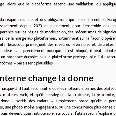
ge, alors que la plateforme attend une validation, ou appliqu
u risque juridique, et des obligations qui se renforcent en Euro
ressivement depuis 2023 et pleinement pour l’ensemble des ser
parence sur les règles de modération, des mécanismes de signal
 aussi de la marge aux plateformes, notamment sur la façon d’opérer
aits, beaucoup privilégient des mesures réversibles et discrètes,
fraudeur sait précisément pourquoi il est bloqué, il peut adapt
 paradoxe durable : plus la plateforme protège, plus l’utilisateu
fantômes » paraissent plausibles.
interne change la donne
r jusque-là, il faut reconnaître que les moteurs internes des plate
teurs web, et qu’ils privilégient la fraîcheur, la proximité,
t donc « sortir des radars » simplement parce qu’elle a per
es, une photo moins engageante, ou une concurrence plus dense d
uis devient quasi introuvable, surtout si l’utilisateur n’explore q