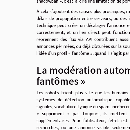
shadowban », c’est-à-dire une limitation de port
À cela s’ajoutent des causes plus prosaïques, 
délais de propagation entre serveurs, ou des in
technique peut créer un décalage : l’annonce e
correctement, et un lien direct peut fonction
reprennent des flux via API contribuent aussi
annonces périmées, ou déjà clôturées sur la source
l’idée d’un profil « fantôme », quand il s’agit p
La modération autom
fantômes »
Les robots trient plus vite que les humains
systèmes de détection automatique, capables 
signalés, vocabulaire typique du spam, incohéren
« suppriment » pas toujours, ils mettent en
supplémentaires. Pour l’utilisateur, l’effet est 
recherches, ou une annonce visible seuleme