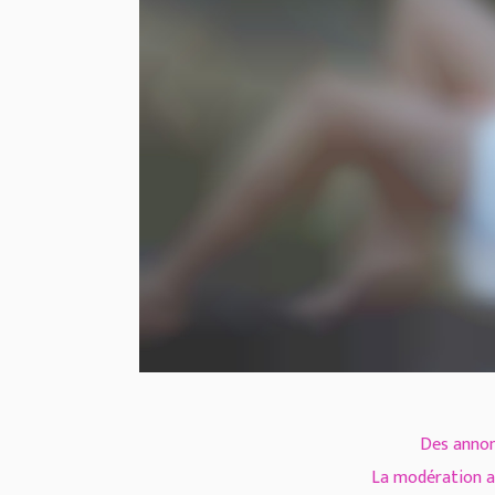
Des annonc
La modération a